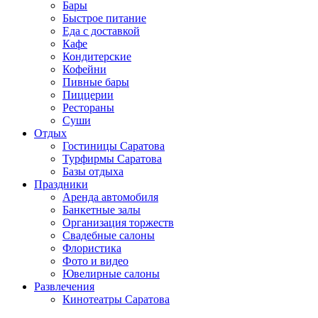
Бары
Быстрое питание
Еда с доставкой
Кафе
Кондитерские
Кофейни
Пивные бары
Пиццерии
Рестораны
Суши
Отдых
Гостиницы Саратова
Турфирмы Саратова
Базы отдыха
Праздники
Аренда автомобиля
Банкетные залы
Организация торжеств
Свадебные салоны
Флористика
Фото и видео
Ювелирные салоны
Развлечения
Кинотеатры Саратова