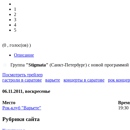
1
2
3
4
5
(0 , голос(ов) )
Описание
Группа
"Stigmata"
(Санкт-Петербург) с новой программой 
Посмотреть трейлер
гастроли в саратове
варьете
концерты в саратове
рок концер
06.11.2011, воскресенье
Место
Врем
Рок-клуб "Варьете"
19:30
Рубрики сайта