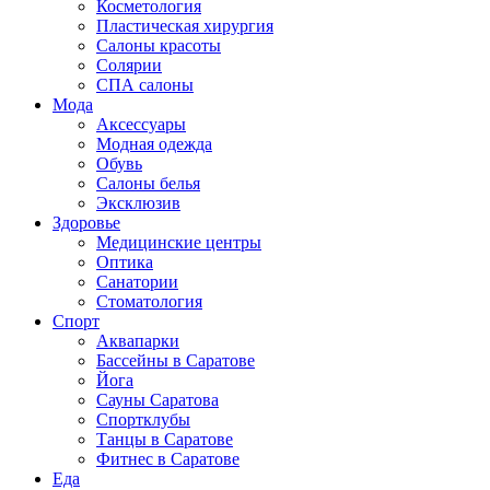
Косметология
Пластическая хирургия
Салоны красоты
Солярии
СПА салоны
Мода
Аксессуары
Модная одежда
Обувь
Салоны белья
Эксклюзив
Здоровье
Медицинские центры
Оптика
Санатории
Стоматология
Спорт
Аквапарки
Бассейны в Саратове
Йога
Сауны Саратова
Спортклубы
Танцы в Саратове
Фитнес в Саратове
Еда