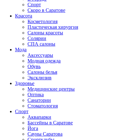
Спорт
Скоро в Саратове
Красота
Косметология
Пластическая хирургия
Салоны красоты
Солярии
СПА салоны
Мода
Аксессуары
Модная одежда
Обувь
Салоны белья
Эксклюзив
Здоровье
Медицинские центры
Оптика
Санатории
Стоматология
Спорт
Аквапарки
Бассейны в Саратове
Йога
Сауны Саратова
Спортклубы