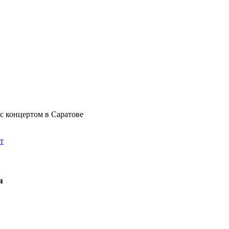
с концертом в Саратове
т
я