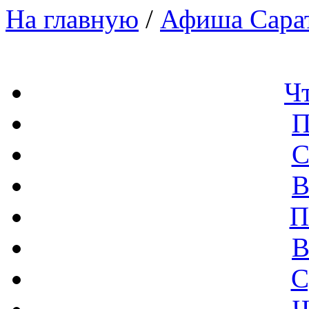
На главную
/
Афиша Сара
Ч
П
С
В
П
В
С