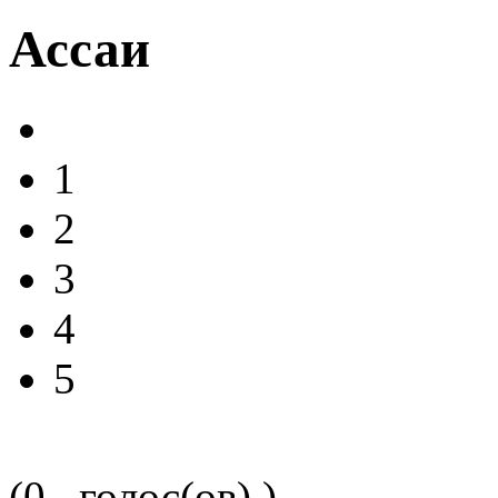
Ассаи
1
2
3
4
5
(0 , голос(ов) )