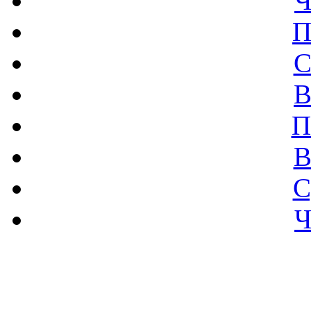
Ч
П
С
В
П
В
С
Ч