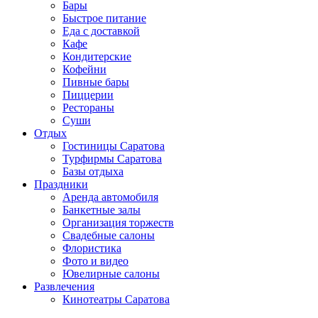
Бары
Быстрое питание
Еда с доставкой
Кафе
Кондитерские
Кофейни
Пивные бары
Пиццерии
Рестораны
Суши
Отдых
Гостиницы Саратова
Турфирмы Саратова
Базы отдыха
Праздники
Аренда автомобиля
Банкетные залы
Организация торжеств
Свадебные салоны
Флористика
Фото и видео
Ювелирные салоны
Развлечения
Кинотеатры Саратова