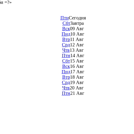
би =?»
Птн
Сегодня
Сбт
Завтра
Вск
09 Авг
Пнд
10 Авг
Втр
11 Авг
Срд
12 Авг
Чтв
13 Авг
Птн
14 Авг
Сбт
15 Авг
Вск
16 Авг
Пнд
17 Авг
Втр
18 Авг
Срд
19 Авг
Чтв
20 Авг
Птн
21 Авг