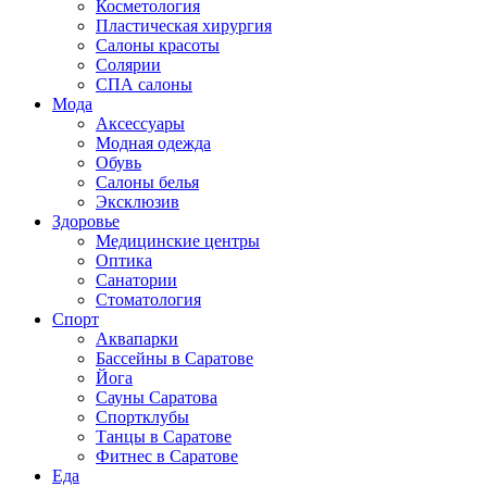
Косметология
Пластическая хирургия
Салоны красоты
Солярии
СПА салоны
Мода
Аксессуары
Модная одежда
Обувь
Салоны белья
Эксклюзив
Здоровье
Медицинские центры
Оптика
Санатории
Стоматология
Спорт
Аквапарки
Бассейны в Саратове
Йога
Сауны Саратова
Спортклубы
Танцы в Саратове
Фитнес в Саратове
Еда