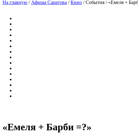
На главную
/
Афиша Саратова
/
Кино
/
События
/
«Емеля + Бар
«Емеля + Барби =?»