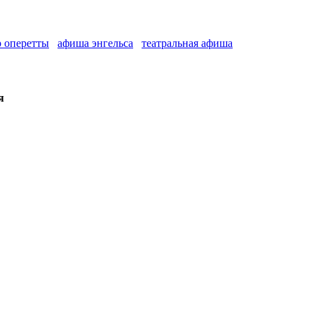
р оперетты
афиша энгельса
театральная афиша
я