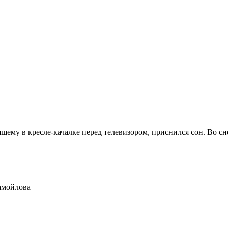
ему в кресле-качалке перед телевизором, приснился сон. Во сне
амойлова