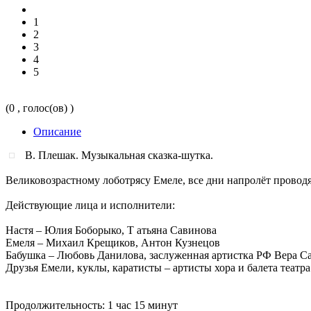
1
2
3
4
5
(0 , голос(ов) )
Описание
В. Плешак. Музыкальная сказка-шутка.
Великовозрастному лоботрясу Емеле, все дни напролёт проводящ
Действующие лица и исполнители:
Настя – Юлия Боборыко, Т атьяна Савинова
Емеля – Михаил Крещиков, Антон Кузнецов
Бабушка – Любовь Данилова, заслуженная артистка РФ Вера С
Друзья Емели, куклы, каратисты – артисты хора и балета театра
Продолжительность: 1 час 15 минут