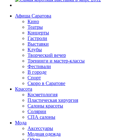
Афиша Саратова
Кино
Театры
Концерты
Гастроли
Выставки
Клубы
Творческий вечер
Тренинги и мастер-классы
Фестивали
В городе
Спорт
Скоро в Саратове
Красота
Косметология
Пластическая хирургия
Салоны красоты
Солярии
СПА салоны
Мода
Аксессуары
Модная одежда
Обувь