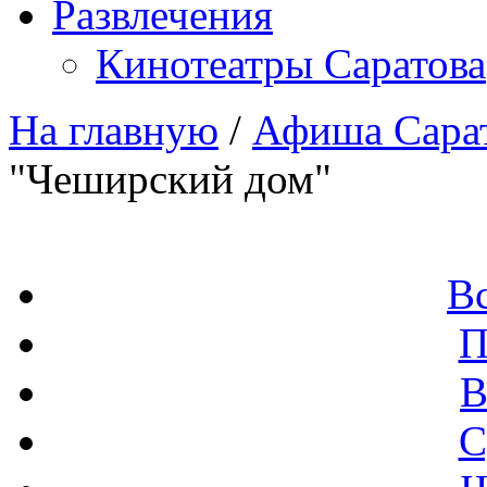
Развлечения
Кинотеатры Саратова
На главную
/
Афиша Сара
"Чеширский дом"
В
П
В
С