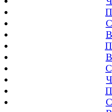
Ч
П
С
В
П
В
С
Ч
П
С