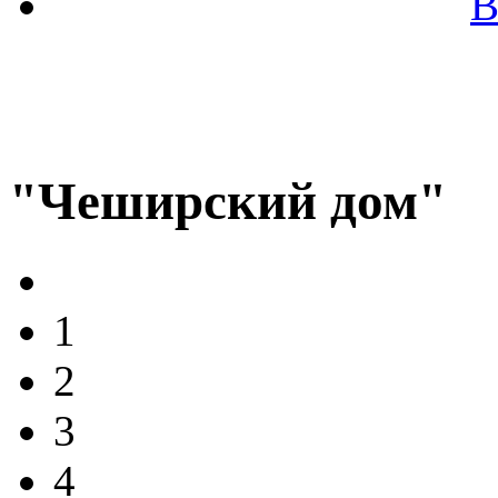
В
"Чеширский дом"
1
2
3
4