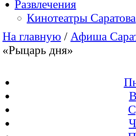
Развлечения
Кинотеатры Саратова
На главную
/
Афиша Сара
«Рыцарь дня»
П
В
С
Ч