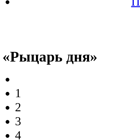
П
«Рыцарь дня»
1
2
3
4