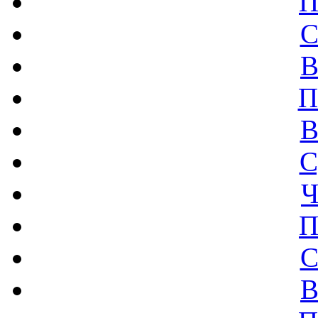
П
С
В
П
В
С
Ч
П
С
В