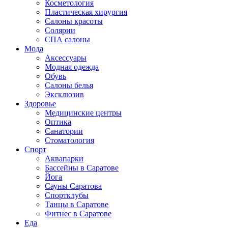
Косметология
Пластическая хирургия
Салоны красоты
Солярии
СПА салоны
Мода
Аксессуары
Модная одежда
Обувь
Салоны белья
Эксклюзив
Здоровье
Медицинские центры
Оптика
Санатории
Стоматология
Спорт
Аквапарки
Бассейны в Саратове
Йога
Сауны Саратова
Спортклубы
Танцы в Саратове
Фитнес в Саратове
Еда