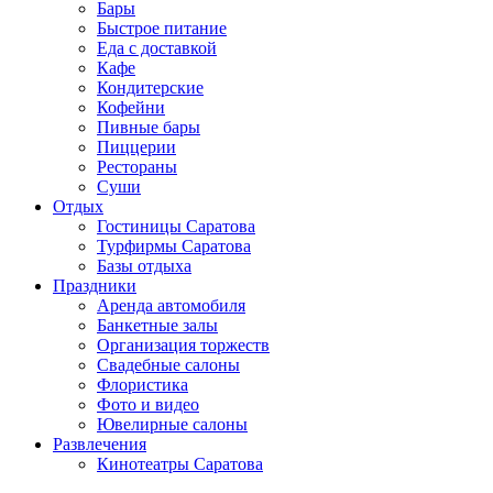
Бары
Быстрое питание
Еда с доставкой
Кафе
Кондитерские
Кофейни
Пивные бары
Пиццерии
Рестораны
Суши
Отдых
Гостиницы Саратова
Турфирмы Саратова
Базы отдыха
Праздники
Аренда автомобиля
Банкетные залы
Организация торжеств
Свадебные салоны
Флористика
Фото и видео
Ювелирные салоны
Развлечения
Кинотеатры Саратова