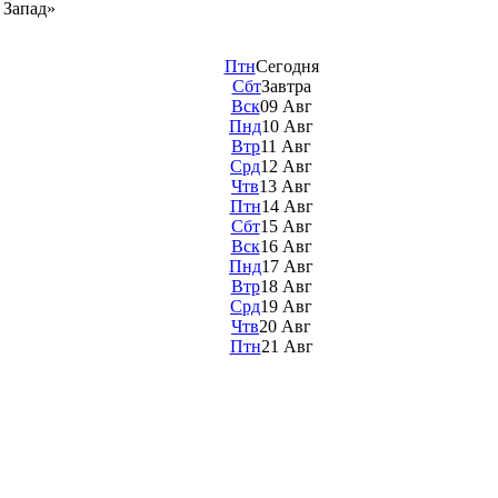
 Запад»
Птн
Сегодня
Сбт
Завтра
Вск
09 Авг
Пнд
10 Авг
Втр
11 Авг
Срд
12 Авг
Чтв
13 Авг
Птн
14 Авг
Сбт
15 Авг
Вск
16 Авг
Пнд
17 Авг
Втр
18 Авг
Срд
19 Авг
Чтв
20 Авг
Птн
21 Авг