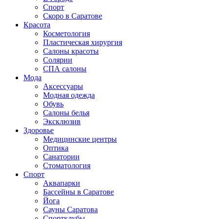
Спорт
Скоро в Саратове
Красота
Косметология
Пластическая хирургия
Салоны красоты
Солярии
СПА салоны
Мода
Аксессуары
Модная одежда
Обувь
Салоны белья
Эксклюзив
Здоровье
Медицинские центры
Оптика
Санатории
Стоматология
Спорт
Аквапарки
Бассейны в Саратове
Йога
Сауны Саратова
Спортклубы