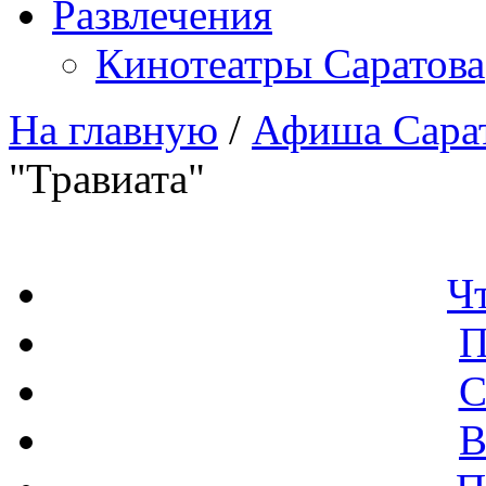
Развлечения
Кинотеатры Саратова
На главную
/
Афиша Сара
"Травиата"
Ч
П
С
В