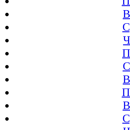
П
В
С
Ч
П
С
В
П
В
С