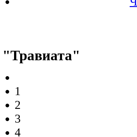
Ч
"Травиата"
1
2
3
4