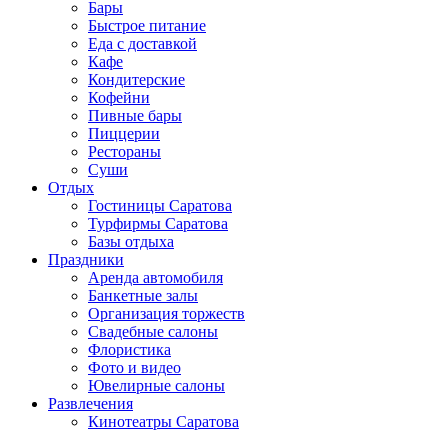
Бары
Быстрое питание
Еда с доставкой
Кафе
Кондитерские
Кофейни
Пивные бары
Пиццерии
Рестораны
Суши
Отдых
Гостиницы Саратова
Турфирмы Саратова
Базы отдыха
Праздники
Аренда автомобиля
Банкетные залы
Организация торжеств
Свадебные салоны
Флористика
Фото и видео
Ювелирные салоны
Развлечения
Кинотеатры Саратова