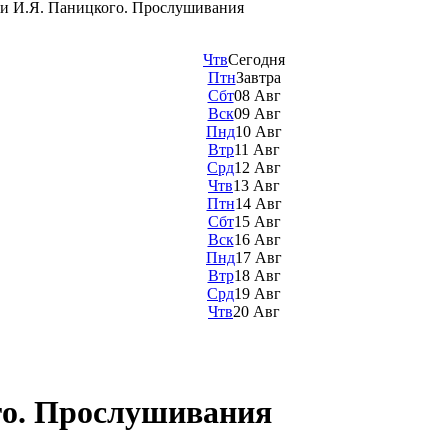
и И.Я. Паницкого. Прослушивания
Чтв
Сегодня
Птн
Завтра
Сбт
08 Авг
Вск
09 Авг
Пнд
10 Авг
Втр
11 Авг
Срд
12 Авг
Чтв
13 Авг
Птн
14 Авг
Сбт
15 Авг
Вск
16 Авг
Пнд
17 Авг
Втр
18 Авг
Срд
19 Авг
Чтв
20 Авг
го. Прослушивания