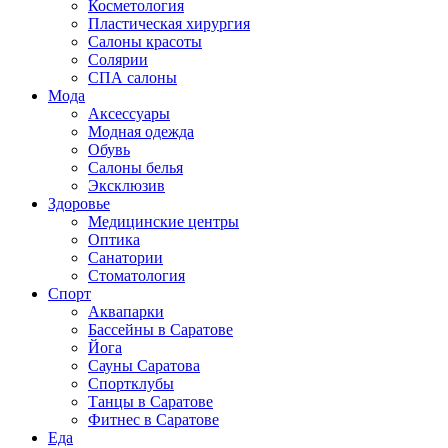
Косметология
Пластическая хирургия
Салоны красоты
Солярии
СПА салоны
Мода
Аксессуары
Модная одежда
Обувь
Салоны белья
Эксклюзив
Здоровье
Медицинские центры
Оптика
Санатории
Стоматология
Спорт
Аквапарки
Бассейны в Саратове
Йога
Сауны Саратова
Спортклубы
Танцы в Саратове
Фитнес в Саратове
Еда