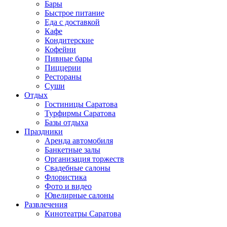
Бары
Быстрое питание
Еда с доставкой
Кафе
Кондитерские
Кофейни
Пивные бары
Пиццерии
Рестораны
Суши
Отдых
Гостиницы Саратова
Турфирмы Саратова
Базы отдыха
Праздники
Аренда автомобиля
Банкетные залы
Организация торжеств
Свадебные салоны
Флористика
Фото и видео
Ювелирные салоны
Развлечения
Кинотеатры Саратова