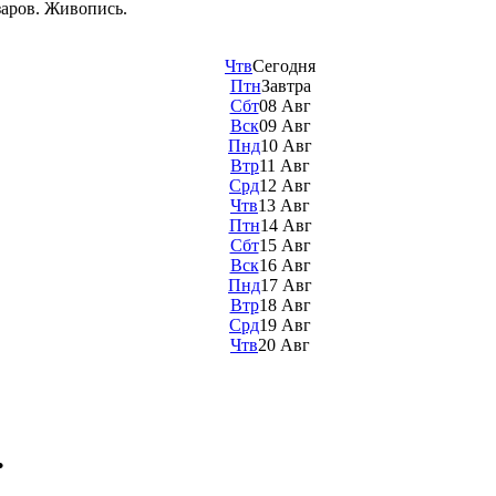
аров. Живопись.
Чтв
Сегодня
Птн
Завтра
Сбт
08 Авг
Вск
09 Авг
Пнд
10 Авг
Втр
11 Авг
Срд
12 Авг
Чтв
13 Авг
Птн
14 Авг
Сбт
15 Авг
Вск
16 Авг
Пнд
17 Авг
Втр
18 Авг
Срд
19 Авг
Чтв
20 Авг
.