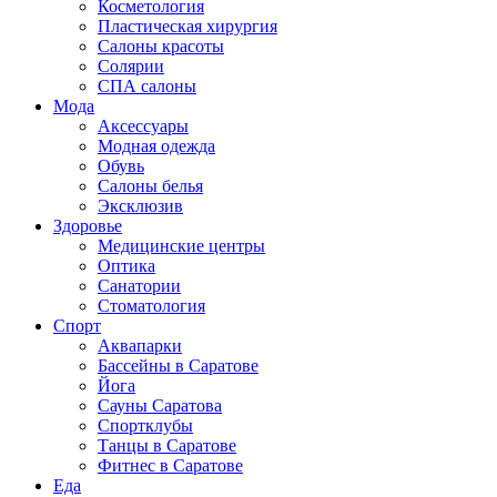
Косметология
Пластическая хирургия
Салоны красоты
Солярии
СПА салоны
Мода
Аксессуары
Модная одежда
Обувь
Салоны белья
Эксклюзив
Здоровье
Медицинские центры
Оптика
Санатории
Стоматология
Спорт
Аквапарки
Бассейны в Саратове
Йога
Сауны Саратова
Спортклубы
Танцы в Саратове
Фитнес в Саратове
Еда