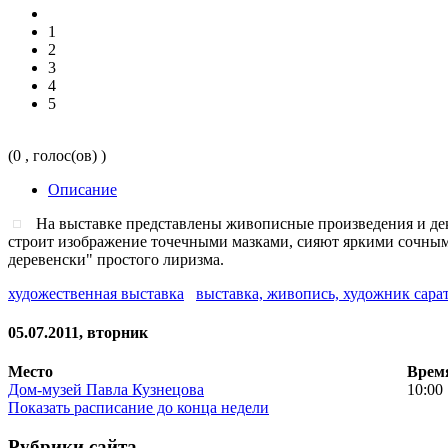
1
2
3
4
5
(0 , голос(ов) )
Описание
На выставке представлены живописные произведения и дек
строит изображение точечными мазками, сияют яркими сочными
деревенски" простого лиризма.
художественная выставка
выставка, живопись, художник сара
05.07.2011, вторник
Место
Врем
Дом-музей Павла Кузнецова
10:00
Показать расписание до конца недели
Рубрики сайта