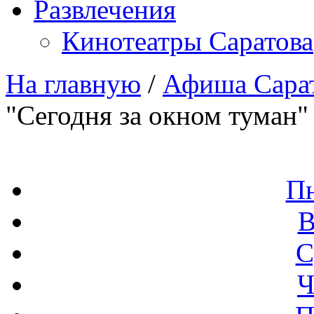
Развлечения
Кинотеатры Саратова
На главную
/
Афиша Сара
"Сегодня за окном туман"
П
В
С
Ч