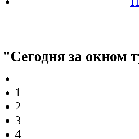
П
"Сегодня за окном 
1
2
3
4