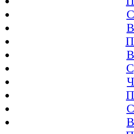
П
С
В
П
В
С
Ч
П
С
В