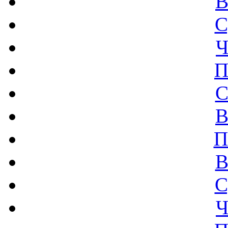
В
С
Ч
П
С
В
П
В
С
Ч