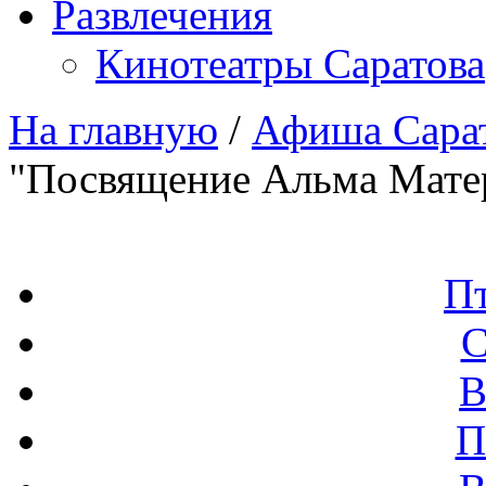
Развлечения
Кинотеатры Саратова
На главную
/
Афиша Сара
"Посвящение Альма Мате
П
С
В
П