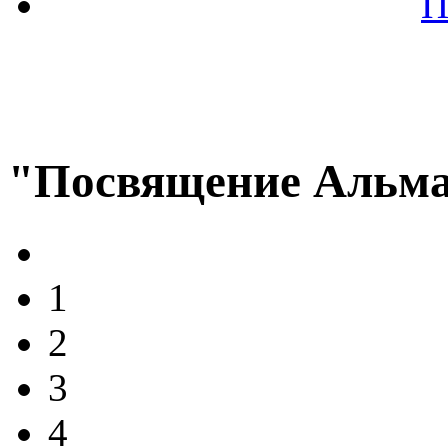
П
"Посвящение Альма
1
2
3
4