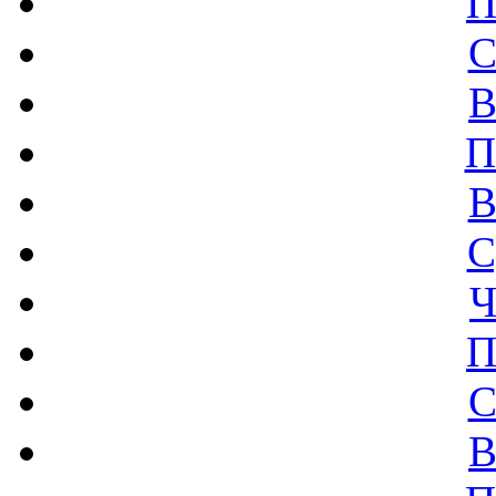
П
С
В
П
В
С
Ч
П
С
В