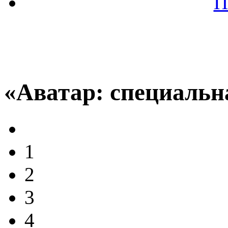
П
«Аватар: специальн
1
2
3
4