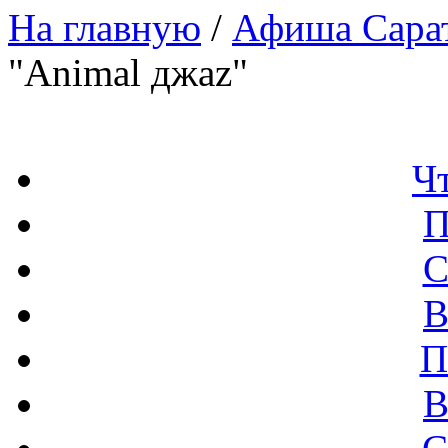
На главную
/
Афиша Сара
"Animal джаz"
Ч
П
С
В
П
В