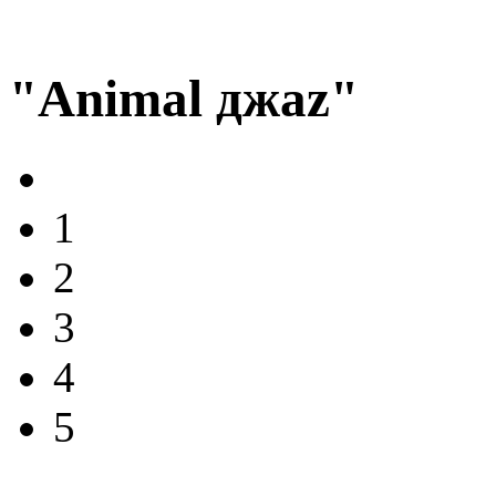
"Animal джаz"
1
2
3
4
5