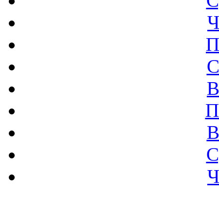
С
Ч
П
С
В
П
В
С
Ч