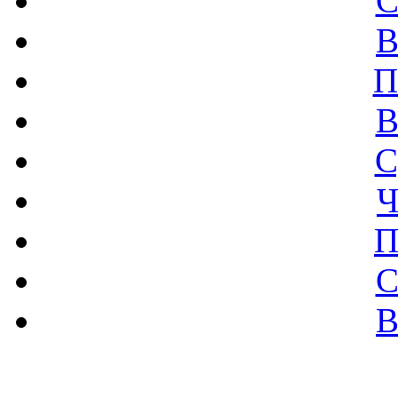
С
В
П
В
С
Ч
П
С
В