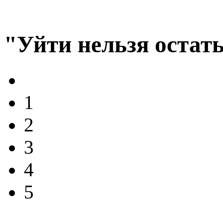
"Уйти нельзя остат
1
2
3
4
5