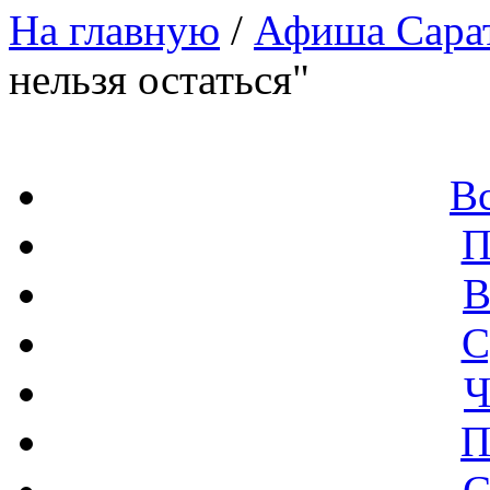
На главную
/
Афиша Сара
нельзя остаться"
В
П
В
С
Ч
П